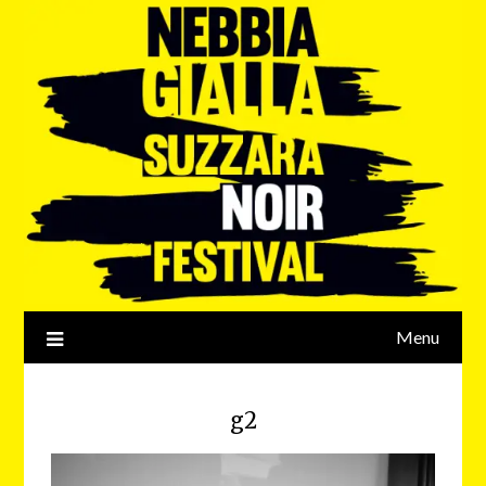
Menu
g2