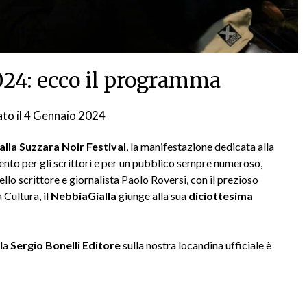
024: ecco il programma
to il
4 Gennaio 2024
da
NG
lla Suzzara Noir Festival
, la manifestazione dedicata alla
mento per gli scrittori e per un pubblico sempre numeroso,
llo scrittore e giornalista Paolo Roversi, con il prezioso
Cultura, il
NebbiaGialla
giunge alla sua
diciottesima
 la
Sergio Bonelli Editore
sulla nostra locandina ufficiale è