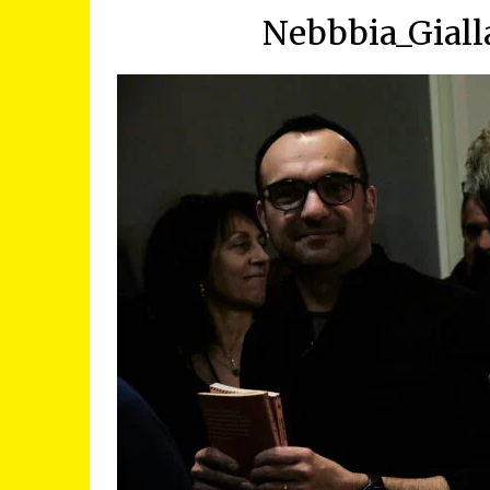
Nebbbia_Giall