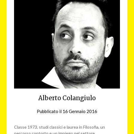
Alberto Colangiulo
Pubblicato il
16 Gennaio 2016
da
redazione
web
Classe 1973, studi classici e laurea in Filosofia, un
percorso contorto e un impiego nel settore