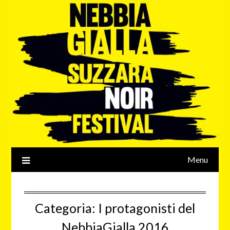
Menu
Categoria:
I protagonisti del
NebbiaGialla 2016