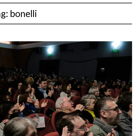
ag:
bonelli