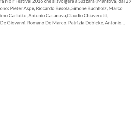
ra Noir Festival 2016 che si svolgerà a Suzzara (Mantova) dal 29
 sono: Pieter Aspe, Riccardo Besola, Simone Buchholz, Marco
ssimo Carlotto, Antonio Casanova,Claudio Chiaverotti,
o De Giovanni, Romano De Marco, Patrizia Debicke, Antonio…