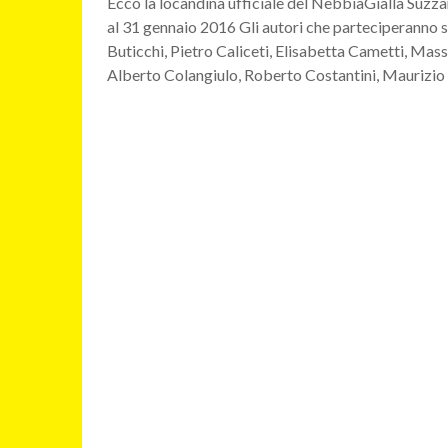
Ecco la locandina ufficiale del NebbiaGialla Suzza
al 31 gennaio 2016 Gli autori che parteciperanno
Buticchi, Pietro Caliceti, Elisabetta Cametti, Ma
Alberto Colangiulo, Roberto Costantini, Maurizi