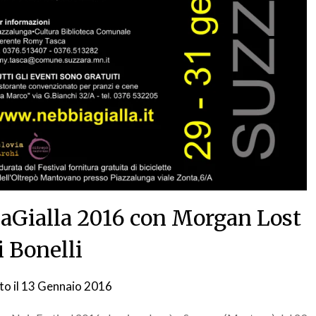
iaGialla 2016 con Morgan Lost
i Bonelli
to il
13 Gennaio 2016
da
nebbiagialla