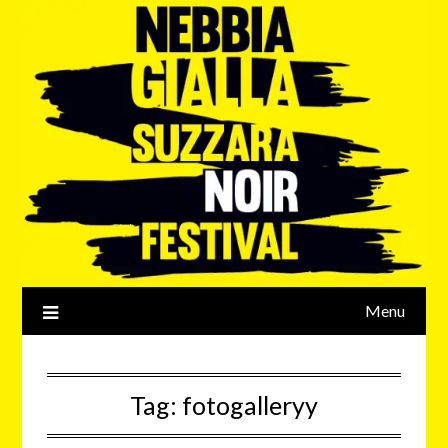
Menu
Tag:
fotogalleryy