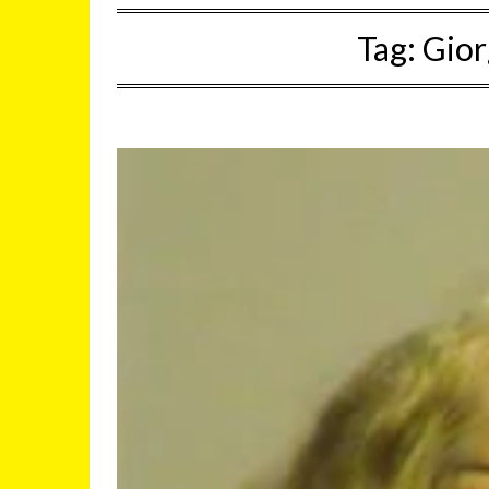
Tag:
Gior