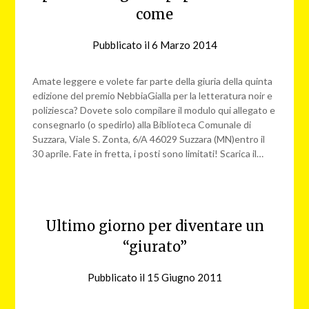
come
Pubblicato il
6 Marzo 2014
da
nebbiagialla
Amate leggere e volete far parte della giuria della quinta
edizione del premio NebbiaGialla per la letteratura noir e
poliziesca? Dovete solo compilare il modulo qui allegato e
consegnarlo (o spedirlo) alla Biblioteca Comunale di
Suzzara, Viale S. Zonta, 6/A 46029 Suzzara (MN)entro il
30 aprile. Fate in fretta, i posti sono limitati! Scarica il…
Ultimo giorno per diventare un
“giurato”
Pubblicato il
15 Giugno 2011
da
nebbiagialla