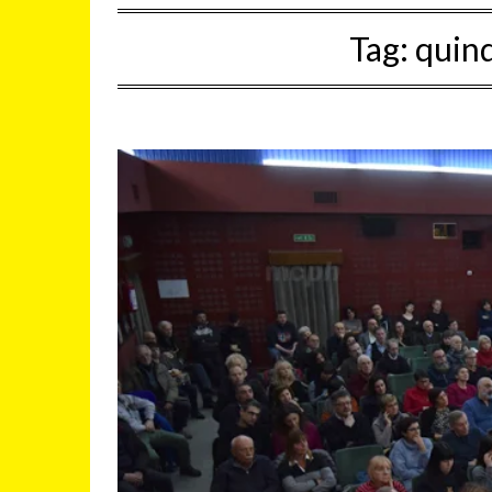
Tag:
quind