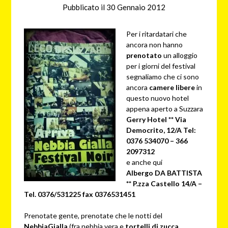
Pubblicato il
30 Gennaio 2012
da
nebbiagialla
Per i ritardatari che
ancora non hanno
prenotato
un alloggio
per i giorni del festival
segnaliamo che ci sono
ancora
camere libere
in
questo nuovo hotel
appena aperto a Suzzara
Gerry Hotel ** Via
Democrito, 12/A Tel:
0376 534070 – 366
2097312
e anche qui
Albergo DA BATTISTA
** P.zza Castello 14/A –
Tel. 0376/531225 fax 0376531451
Prenotate gente, prenotate che le notti del
NebbiaGialla
(fra nebbia vera e
tortelli di zucca