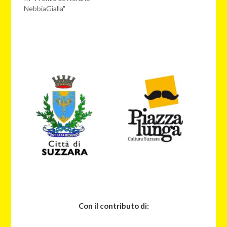
NebbiaGialla"
Con il contributo di: