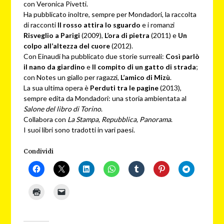
con Veronica Pivetti.
Ha pubblicato inoltre, sempre per Mondadori, la raccolta
di racconti
Il rosso attira lo sguardo
e i romanzi
Risveglio a Parigi
(2009),
L’ora di pietra
(2011) e
Un
colpo all’altezza del cuore
(2012).
Con Einaudi ha pubblicato due storie surreali:
Così parlò
il nano da giardino
e
Il compito di un gatto di strada
;
con Notes un giallo per ragazzi,
L’amico di Mizù
.
La sua ultima opera è
Perduti tra le pagine
(2013),
sempre edita da Mondadori: una storia ambientata al
Salone del libro di Torino
.
Collabora con
La Stampa, Repubblica, Panorama
.
I suoi libri sono tradotti in vari paesi.
Condividi