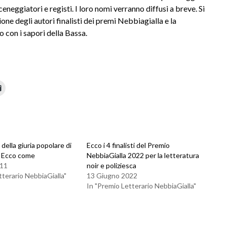
ceneggiatori e registi. I loro nomi verranno diffusi a breve. Si
ne degli autori finalisti dei premi Nebbiagialla e la
o con i sapori della Bassa.
 della giuria popolare di
Ecco i 4 finalisti del Premio
? Ecco come
NebbiaGialla 2022 per la letteratura
011
noir e poliziesca
tterario NebbiaGialla"
13 Giugno 2022
In "Premio Letterario NebbiaGialla"