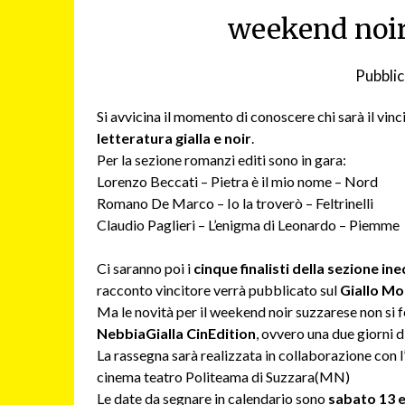
weekend noir 
Pubblic
Si avvicina il momento di conoscere chi sarà il vinc
letteratura gialla e noir
.
Per la sezione romanzi editi sono in gara:
Lorenzo Beccati – Pietra è il mio nome – Nord
Romano De Marco – Io la troverò – Feltrinelli
Claudio Paglieri – L’enigma di Leonardo – Piemme
Ci saranno poi i
cinque finalisti della sezione ine
racconto vincitore verrà pubblicato sul
Giallo M
Ma le novità per il weekend noir suzzarese non si fe
NebbiaGialla CinEdition
, ovvero una due giorni d
La rassegna sarà realizzata in collaborazione con 
cinema teatro Politeama di Suzzara(MN)
Le date da segnare in calendario sono
sabato 13 