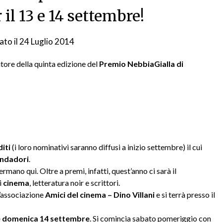
il 13 e 14 settembre!
ato il
24 Luglio 2014
da
nebbiagialla
itore della quinta edizione del
Premio NebbiaGialla di
diti
(i loro nominativi saranno diffusi a inizio settembre) il cui
ondadori
.
rmano qui. Oltre a premi, infatti, quest’anno ci sarà il
i
cinema
, letteratura noir e scrittori.
l’associazione
Amici del cinema – Dino Villani
e si terrà presso il
e domenica 14 settembre
. Si comincia sabato pomeriggio con