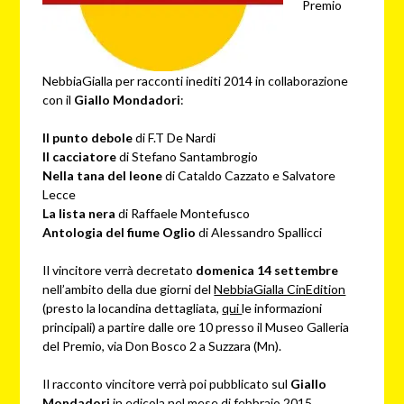
Premio
NebbiaGialla per racconti inediti 2014 in collaborazione
con il
Giallo Mondadori
:
Il punto debole
di F.T De Nardi
Il cacciatore
di Stefano Santambrogio
Nella tana del leone
di Cataldo Cazzato e Salvatore
Lecce
La lista nera
di Raffaele Montefusco
Antologia del fiume Oglio
di Alessandro Spallicci
Il vincitore verrà decretato
domenica 14 settembre
nell’ambito della due giorni del
NebbiaGialla CinEdition
(presto la locandina dettagliata,
qui
le informazioni
principali) a partire dalle ore 10 presso il Museo Galleria
del Premio, via Don Bosco 2 a Suzzara (Mn).
Il racconto vincitore verrà poi pubblicato sul
Giallo
Mondadori
in edicola nel mese di febbraio 2015.