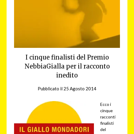
I cinque finalisti del Premio
NebbiaGialla per il racconto
inedito
Pubblicato il
25 Agosto 2014
da
nebbiagialla
Ecco i
cinque
racconti
finalisti
del