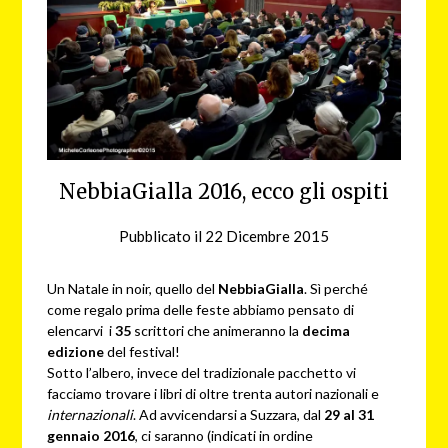
NebbiaGialla 2016, ecco gli ospiti
Pubblicato il
22 Dicembre 2015
da
redazione
web
Un Natale in noir, quello del
NebbiaGialla
. Sì perché
come regalo prima delle feste abbiamo pensato di
elencarvi i
35
scrittori che animeranno la
decima
edizione
del festival!
Sotto l’albero, invece del tradizionale pacchetto vi
facciamo trovare i libri di oltre trenta autori nazionali e
internazionali
. Ad avvicendarsi a Suzzara, dal
29 al 31
gennaio 2016
, ci saranno (indicati in ordine