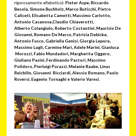
rigorosamente alfabetico):
Pieter Aspe, Riccardo
Besola, Simone Buchholz, Marco Buticchi, Pietro
Caliceti, Elisabetta Cametti, Massimo Carlotto,
Antonio Casanova,Claudio Chiaverotti,
Alberto Colangiulo, Roberto Costantini, Maurizio De
Giovanni, Romano De Marco, Patrizia Debicke,
Antonio Fusco, Gabriella Genisi, Giorgia Lepore,
Massimo Lugli, Carmine Mari, Adele Marini, Gianluca
Morozzi, Fabio Mundadori, Margherita Oggero,
Giuliano Pasini, Ferdinando Pastori, Massimo
Polidoro, Pierluigi Porazzi, Melanie Raabe, Linus
Reichilin, Giovanni Ricciardi, Alessio Romano, Paolo
Roversi, Eugenio Tornaghi e Valerio Varesi
.