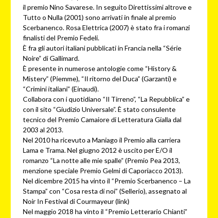
il premio Nino Savarese. In seguito Direttissimi altrove e
Tutto o Nulla (2001) sono arrivati in finale al premio
Scerbanenco. Rosa Elettrica (2007) è stato fra i romanzi
finalisti del Premio Fedeli.
È fra gli autori italiani pubblicati in Francia nella “Série
Noire” di Gallimard.
È presente in numerose antologie come “History &
Mistery” (Piemme), “Il ritorno del Duca” (Garzanti) e
“Crimini italiani” (Einaudi).
Collabora con i quotidiano “Il Tirreno”, “La Repubblica” e
con il sito “Giudizio Universale”. È stato consulente
tecnico del Premio Camaiore di Letteratura Gialla dal
2003 al 2013.
Nel 2010 ha ricevuto a Maniago il Premio alla carriera
Lama e Trama. Nel giugno 2012 è uscito per E/O il
romanzo “La notte alle mie spalle” (Premio Pea 2013,
menzione speciale Premio Gelmi di Caporiacco 2013).
Nel dicembre 2015 ha vinto il “Premio Scerbanenco – La
Stampa” con “Cosa resta di noi” (Sellerio), assegnato al
Noir In Festival di Courmayeur (link)
Nel maggio 2018 ha vinto il “Premio Letterario Chianti”