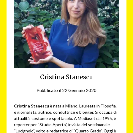
Cristina Stanescu
Pubblicato il
22 Gennaio 2020
da
redazione
web
Cristina Stanescu
è nata a Milano. Laureata in Filosofia,
è giornalista, autrice, conduttrice e blogger. Si occupa di
attualità, costume e spettacolo. A Mediaset dal 1995, è
reporter per “Studio Aperto”, inviata del settimanale
“Lucignolo”, volto e redattrice di “Quarto Grado”. Oggi è