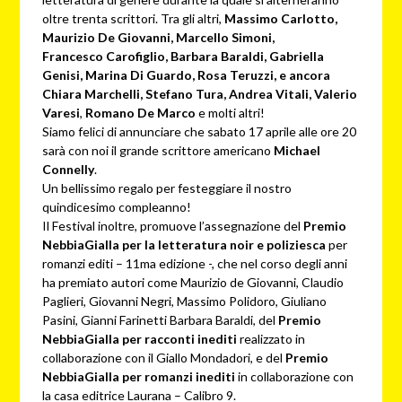
oltre trenta scrittori. Tra gli altri,
Massimo Carlotto,
Maurizio De Giovanni, Marcello Simoni,
Francesco Carofiglio, Barbara Baraldi, Gabriella
Genisi, Marina Di Guardo, Rosa Teruzzi, e ancora
Chiara Marchelli, Stefano Tura, Andrea Vitali, Valerio
Varesi
,
Romano De Marco
e molti altri!
Siamo felici di annunciare che sabato 17 aprile alle ore 20
sarà con noi il grande scrittore americano
Michael
Connelly
.
Un bellissimo regalo per festeggiare il nostro
quindicesimo compleanno!
Il Festival inoltre, promuove l’assegnazione del
Premio
NebbiaGialla per la letteratura noir e poliziesca
per
romanzi editi – 11ma edizione -, che nel corso degli anni
ha premiato autori come Maurizio de Giovanni, Claudio
Paglieri, Giovanni Negri, Massimo Polidoro, Giuliano
Pasini, Gianni Farinetti Barbara Baraldi, del
Premio
NebbiaGialla per racconti inediti
realizzato in
collaborazione con il Giallo Mondadori, e del
Premio
NebbiaGialla per romanzi inediti
in collaborazione con
la casa editrice Laurana – Calibro 9.