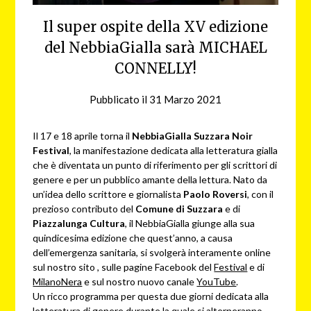
Il super ospite della XV edizione
del NebbiaGialla sarà MICHAEL
CONNELLY!
Pubblicato il
31 Marzo 2021
da
NG
Il 17 e 18 aprile torna il
NebbiaGialla Suzzara Noir
Festival
, la manifestazione dedicata alla letteratura gialla
che è diventata un punto di riferimento per gli scrittori di
genere e per un pubblico amante della lettura. Nato da
un’idea dello scrittore e giornalista
Paolo Roversi
, con il
prezioso contributo del
Comune di Suzzara
e di
Piazzalunga Cultura
, il NebbiaGialla giunge alla sua
quindicesima edizione che quest’anno, a causa
dell’emergenza sanitaria, si svolgerà interamente online
sul nostro sito , sulle pagine Facebook del
Festival
e di
MilanoNera
e sul nostro nuovo canale
YouTube
.
Un ricco programma per questa due giorni dedicata alla
letteratura di genere durante la quale si alterneranno