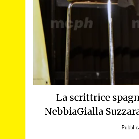
La scrittrice spag
NebbiaGialla Suzzara
Pubblic