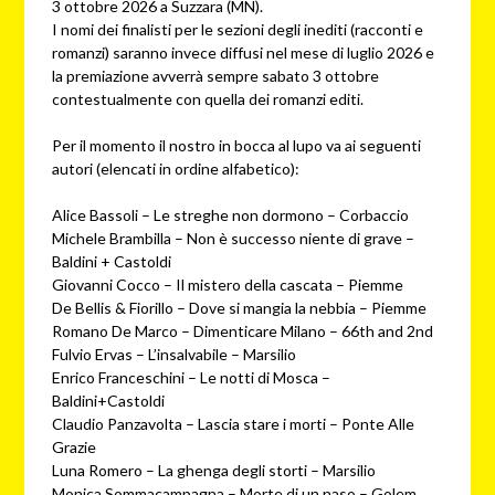
3 ottobre 2026 a Suzzara (MN).
I nomi dei finalisti per le sezioni degli inediti (racconti e
romanzi) saranno invece diffusi nel mese di luglio 2026 e
la premiazione avverrà sempre sabato 3 ottobre
contestualmente con quella dei romanzi editi.
Per il momento il nostro in bocca al lupo va ai seguenti
autori (elencati in ordine alfabetico):
Alice Bassoli – Le streghe non dormono – Corbaccio
Michele Brambilla – Non è successo niente di grave –
Baldini + Castoldi
Giovanni Cocco – Il mistero della cascata – Piemme
De Bellis & Fiorillo – Dove si mangia la nebbia – Piemme
Romano De Marco – Dimenticare Milano – 66th and 2nd
Fulvio Ervas – L’insalvabile – Marsilio
Enrico Franceschini – Le notti di Mosca –
Baldini+Castoldi
Claudio Panzavolta – Lascia stare i morti – Ponte Alle
Grazie
Luna Romero – La ghenga degli storti – Marsilio
Monica Sommacampagna – Morte di un naso – Golem